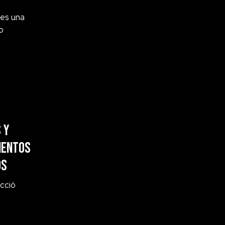
 es una
o
 y
ientos
os
cció