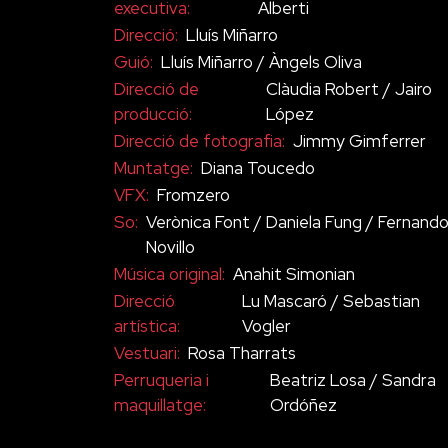
executiva:
Alberti
Direcció:
Lluís Miñarro
Guió:
Lluís Miñarro / Àngels Oliva
Direcció de
Clàudia Robert / Jairo
producció:
López
Direcció de fotografia:
Jimmy Gimferrer
Muntatge:
Diana Toucedo
VFX:
Fromzero
So:
Verònica Font / Daniela Fung / Fernand
Novillo
Música original:
Anahit Simonian
Direcció
Lu Mascaró / Sebastian
artística:
Vogler
Vestuari:
Rosa Tharrats
Perruqueria i
Beatriz Losa / Sandra
maquillatge:
Ordóñez