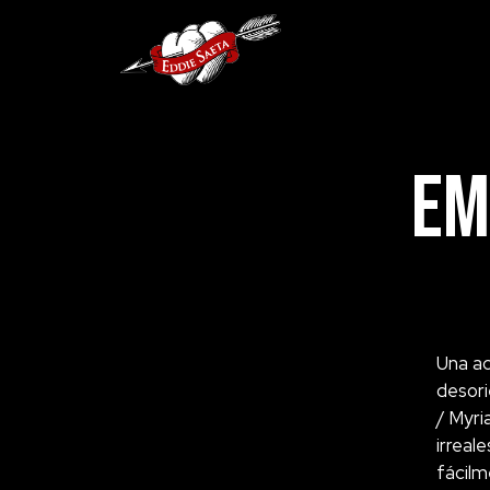
Em
Una ac
desori
/ Myri
irreal
fácilm