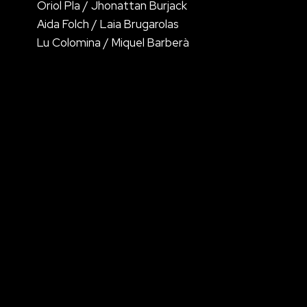
Oriol Pla / Jhonattan Burjack
Aida Folch / Laia Brugarolas
Lu Colomina / Miquel Barberà
o